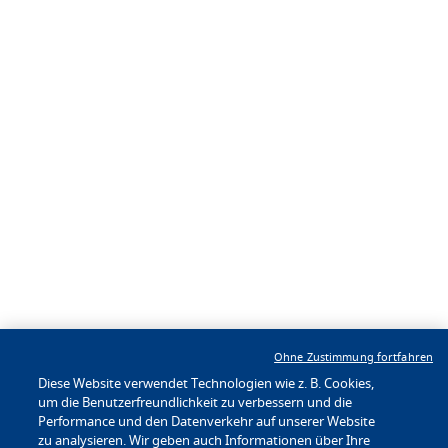
Mehr
Folgen Sie uns
Unsere Marken
Um BWH Hotels
Hotelentwicklung
Presse und Medien
Karriere
®
BW To Go
-
App
Jetzt
Ohne Zustimmung fortfahren
herunterladen!
Diese Website verwendet Technologien wie z. B. Cookies,
um die Benutzerfreundlichkeit zu verbessern und die
Performance und den Datenverkehr auf unserer Website
Datenschutzrichtlinien
|
Nutzungsbedingungen
zu analysieren. Wir geben auch Informationen über Ihre