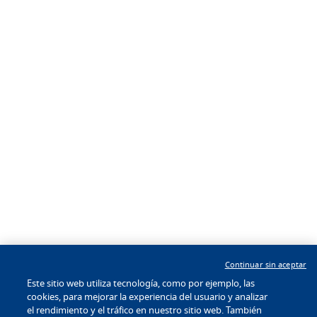
Acerca de nosotros
Seguirnos
Nuestras Marcas
Acerca de BWH Hotels
Desarrolladores de Hoteles
Prensa y Medios de
Comunicación
Empleo
Aplicación
®
BW To Go
Descárguela
hoy mismo.
Continuar sin aceptar
Este sitio web utiliza tecnología, como por ejemplo, las
cookies, para mejorar la experiencia del usuario y analizar
Política de privacidad
|
Condiciones de uso
el rendimiento y el tráfico en nuestro sitio web. También