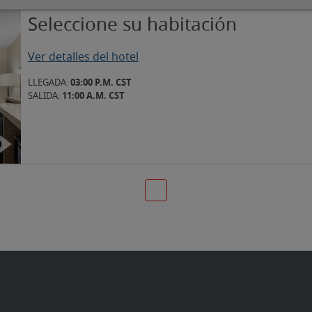
afías
Seleccione su habitación
Ver detalles del hotel
LLEGADA:
03:00 P.M. CST
SALIDA:
11:00 A.M. CST
ar imagen
ostrar imagen
54
de 54
2
de 54