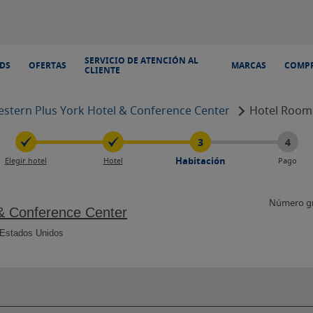
SERVICIO DE ATENCIÓN AL
DS
OFERTAS
MARCAS
COMPR
CLIENTE
estern Plus York Hotel & Conference Center
Hotel Room
3
4
Habitación
Elegir hotel
Hotel
Pago
nce Center, 4619 S Lincoln Avenue, York, Nebraska 6846
Número gr
 & Conference Center
Estados Unidos