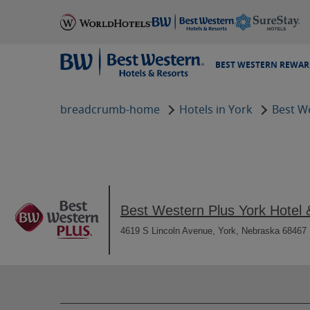
BEST WESTERN REWAR
breadcrumb-home
Hotels in York
Best W
Habitaciones Best Western Plus York Hotel & Confere
Best Western Plus York Hotel
4619 S Lincoln Avenue, York, Nebraska
68467