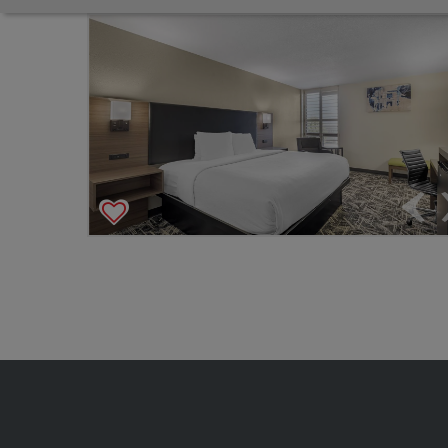
Carrusel de imágenes del hotel con
54
fotogr
Mostr
M