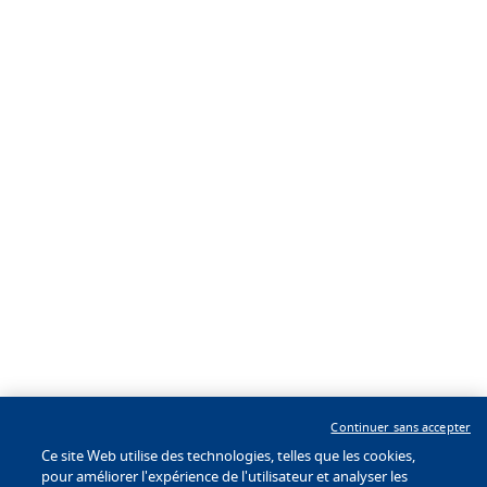
Professionnels du voyage
Programme d'affiliation
À propos
Suivez-nous
Nos Marques
À propos BHW Hotels
Développeurs d'hôtel
Presse et Médias
Application
Continuer sans accepter
®
BW To Go
Ce site Web utilise des technologies, telles que les cookies,
pour améliorer l'expérience de l'utilisateur et analyser les