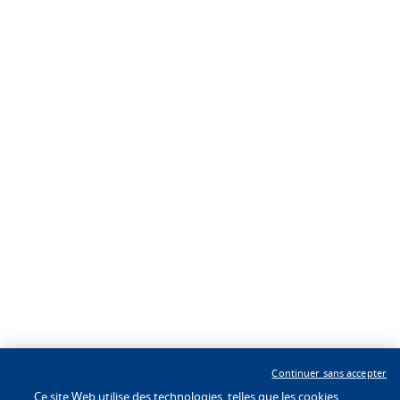
Best Western Gift Card
Advantage
Professionnels du voyage
Programme d'affiliation
À propos
Suivez-nous
Nos Marques
À propos BHW Hotels
Développeurs d'hôtel
Presse et Médias
Application
Continuer sans accepter
®
BW To Go
Ce site Web utilise des technologies, telles que les cookies,