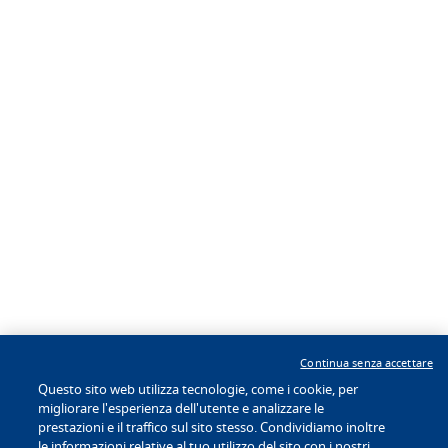
Su di noi
Seguici
I nostri Brand
Scopri BWH Hotels
Hotel Developers
Mediaroom
Lavora con noi
App BW To
®
Go
Scarica
subito!
Continua senza accettare
Questo sito web utilizza tecnologie, come i cookie, per
migliorare l'esperienza dell'utente e analizzare le
Privacy Policy
|
Termini d'uso
|
prestazioni e il traffico sul sito stesso. Condividiamo inoltre
le informazioni relative al tuo utilizzo del sito con i nostri